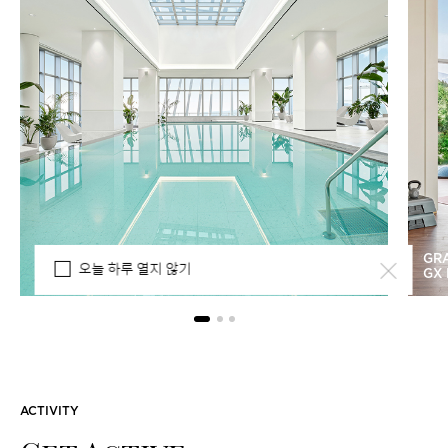
조선호텔앤리조트의 멤버십 프로그램 클럽조선은 품격있는
라이프스타일과 특별한 경험을 제안합니다.
클럽조선 회원이 되셔서 다채로운 혜택과 최상의 서비스를
누려보세요.
GRAND JOSUN HILL SUITE
GRA
오늘 하루 열지 않기
HEAVENLY POOL
GX
ACTIVITY