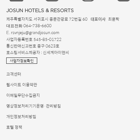
JOSUN HOTELS & RESORTS
제주특별자치도 서귀포시 중문관광로 72번길 60
최훈학
대표이사
064-738-6600
대표전화
. rsvnjeju@grandjosun.com
E
사업자등록번호 545-85-01722
통신판매신고번호 중구 0623호
호스팅서비스제공자 : 신세계아이앤씨
사업자정보확인
고객센터
웹사이트 이용약관
이메일무단수집금지
영상정보처리기기운영·관리방침
개인정보처리방침
호텔 정책