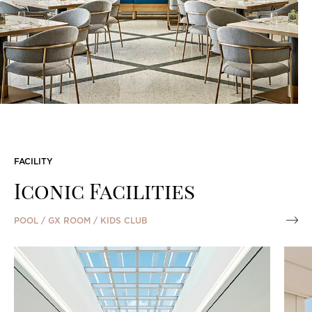
[전시] BEYOND THE WIND: Italy to
[L
Jeju
2+
호텔 속 숨겨진 공간을 강임윤 작가의 작품과 함께 새로운
프리미
풍경으로 재발견해 보세요.
서비스
안심되
FACILITY
2026.08.06 - 2026.11.01
Iconic Facilities
2026.
POOL / GX ROOM / KIDS CLUB
MEMBERSHIP