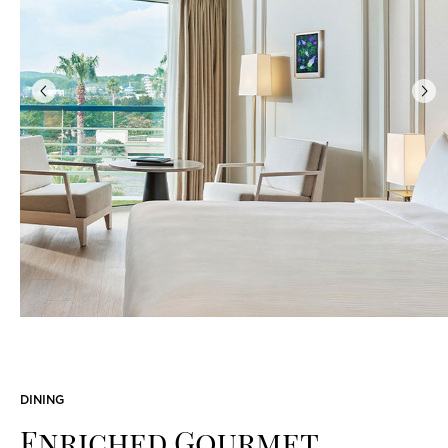
이
다
전
음
COZY MIDNIGHT
[Event] 30객실 한정 In-Room 와인 1병 제공 (투숙 당 1회) 객실
1박 + In-Room Dining 수제 프라이드 치킨 및 폭립 (2종 중 택 1)
(투숙 당 1회) + [Giveaway] 소백 명상 비누 (투숙 당 1회) [연박
혜택] 아리아 조식 (투숙 당 1회) 아늑한 객실에서 즐기는 In-Room
Dining과 명상 비누의 온기, 선착순 30객실에만 찾아오는 로맨틱한
와인으로 휴식을 채워보세요. 머무름이 길어질 때 찾아오는 아리아
조식이 완벽한 하루를 선사합니다.
DINING
2026.07.23 - 2026.10.31
Enriched Gourmet