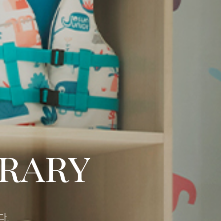
brary
다.